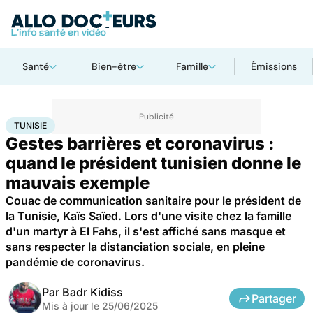
Santé
Bien-être
Famille
Émissions
Accueil
Santé
Maladies
Maladies infectieuses
Tunisie
TUNISIE
Gestes barrières et coronavirus :
quand le président tunisien donne le
mauvais exemple
Couac de communication sanitaire pour le président de
la Tunisie, Kaïs Saïed. Lors d'une visite chez la famille
d'un martyr à El Fahs, il s'est affiché sans masque et
sans respecter la distanciation sociale, en pleine
pandémie de coronavirus.
Par
Badr Kidiss
Partager
Mis à jour le
25/06/2025