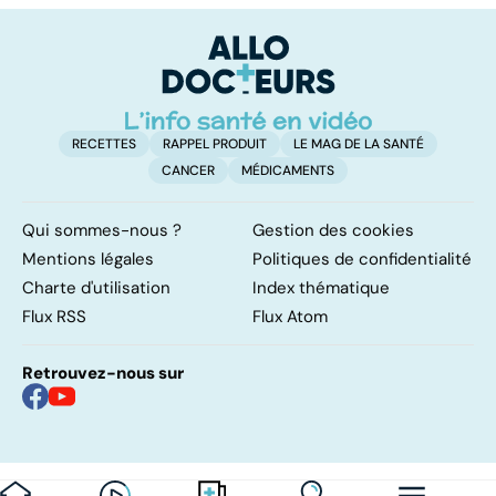
pulmonaires
faire en cas
qu
d'angine ?
su
in
RECETTES
RAPPEL PRODUIT
LE MAG DE LA SANTÉ
CANCER
MÉDICAMENTS
Qui sommes-nous ?
Gestion des cookies
Mentions légales
Politiques de confidentialité
Charte d'utilisation
Index thématique
Flux RSS
Flux Atom
Retrouvez-nous sur