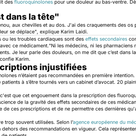
rit des
fluoroquinolones
pour une douleur au bas-ventre.
Dè
t dans la tête"
enou, aux chevilles et au dos. J'ai des craquements des os p
leur se déplace"
, explique Karim Laidi.
s ou les troubles cardiaques sont des
effets secondaires
con
n avec ce médicament.
"Ni les médecins, ni les pharmaciens 
ts. Je leur parle des douleurs, on me dit que c’est dans la
 confie Karim.
criptions injustifiées
uinolones n’étaient pas recommandées en première intentio
 patients à s’être tournés vers un cabinet d’avocat. 20 plain
, c'est que cet engouement dans la prescription des fluoroq
cience de la gravité des effets secondaires de ces médicam
e de ces prescriptions et de ne permettre ces dernières qu'a
 trop souvent utilisées. Selon l’
agence européenne du mé
n dehors des recommandations en vigueur. Cela représenterai
 de patients.