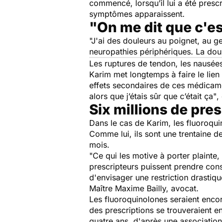
commencé, lorsqu’il lui a été presc
symptômes apparaissent.
"On me dit que c'es
"J'ai des douleurs au poignet, au g
neuropathies périphériques. La dou
Les ruptures de tendon, les nausée
Karim met longtemps à faire le lie
effets secondaires de ces médicamen
alors que j’étais sûr que c’était ça"
,
Six millions de pres
Dans le cas de Karim, les fluoroq
Comme lui, ils sont une trentaine de
mois.
"Ce qui les motive à porter plainte
prescripteurs puissent prendre cons
d'envisager une restriction drastiqu
Maître Maxime Bailly, avocat.
Les fluoroquinolones seraient encore
des prescriptions se trouveraient e
quatre ans, d'après une association