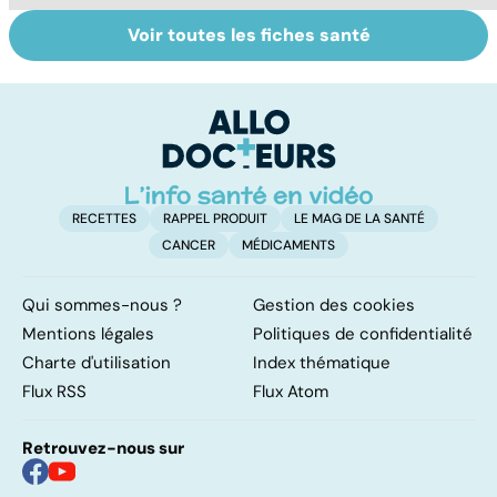
Voir toutes les fiches santé
HPV : tout savoir
Tout savoir sur le
M
sur les
cancer de la
p
papillomavirus
vessie
c
p
RECETTES
RAPPEL PRODUIT
LE MAG DE LA SANTÉ
CANCER
MÉDICAMENTS
Qui sommes-nous ?
Gestion des cookies
Mentions légales
Politiques de confidentialité
Charte d'utilisation
Index thématique
Flux RSS
Flux Atom
Retrouvez-nous sur