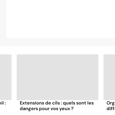
l :
Extensions de cils : quels sont les
Org
dangers pour vos yeux ?
dif