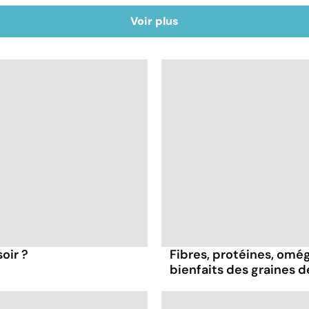
Voir plus
oir ?
Fibres, protéines, oméga
bienfaits des graines 