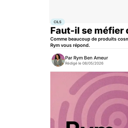
Accueil
Bien-être
Cils
CILS
Faut-il se méfier
Comme beaucoup de produits cosméti
Rym vous répond.
Par
Rym Ben Ameur
Rédigé le
08/05/2026