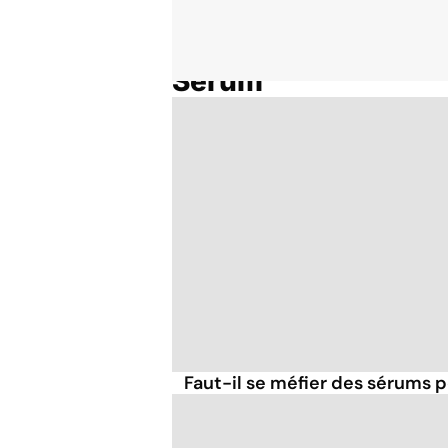
Sérum
Accueil
Thématiques
Faut-il se méfier des sérums po