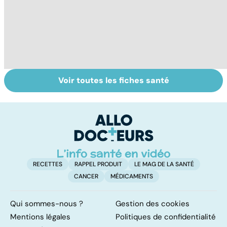
Voir toutes les fiches santé
Comment
Accident
C
maîtriser le
vasculaire
m
bégaiement ?
cérébral : l'enfant
également
touché
RECETTES
RAPPEL PRODUIT
LE MAG DE LA SANTÉ
CANCER
MÉDICAMENTS
Qui sommes-nous ?
Gestion des cookies
Mentions légales
Politiques de confidentialité