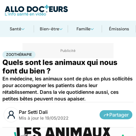
Santé
Bien-être
Famille
Émissions
Accueil
Bien-être
Animaux
Zoothérapie
ZOOTHÉRAPIE
Quels sont les animaux qui nous
font du bien ?
En médecine, les animaux sont de plus en plus sollicités
pour accompagner les patients dans leur
rétablissement. Dans la vie quotidienne aussi, ces
petites bêtes peuvent nous apaiser.
Par
Setti Dali
Partager
Mis à jour le
19/05/2022