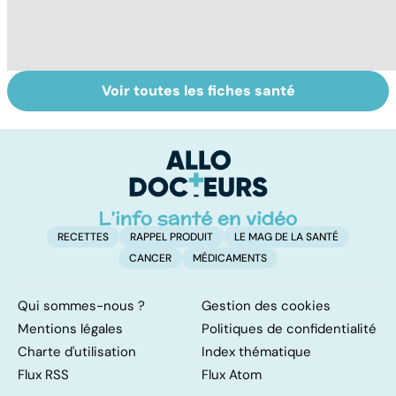
Voir toutes les fiches santé
Dérèglement
Tout savoir sur
I
hormonal : et si
les infections
a
c'était les
pulmonaires
fa
surrénales ?
d'
RECETTES
RAPPEL PRODUIT
LE MAG DE LA SANTÉ
CANCER
MÉDICAMENTS
Qui sommes-nous ?
Gestion des cookies
Mentions légales
Politiques de confidentialité
Charte d'utilisation
Index thématique
Flux RSS
Flux Atom