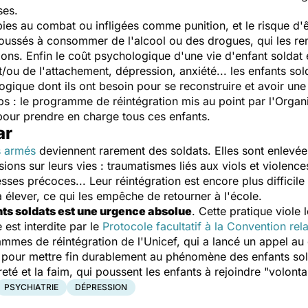
ses.
ubies au combat ou infligées comme punition, et le risque d'ê
 Poussés à consommer de l'alcool ou des drogues, qui les ren
ns. Enfin le coût psychologique d'une vie d'enfant soldat e
t/ou de l'attachement, dépression, anxiété... les enfants so
ogique dont ils ont besoin pour se reconstruire et avoir u
ps : le programme de réintégration mis au point par l'Organ
pour prendre en charge tous ces enfants.
ar
s armés
deviennent rarement des soldats. Elles sont enlevées
ons sur leurs vies : traumatismes liés aux viols et violence
sses précoces... Leur réintégration est encore plus difficile
à élever, ce qui les empêche de retourner à l'école.
nts soldats est une urgence absolue
. Cette pratique viole
 est interdite par le
Protocole facultatif à la Convention rela
mes de réintégration de l'Unicef, qui a lancé un appel au d
t pour mettre fin durablement au phénomène des enfants sold
vreté et la faim, qui poussent les enfants à rejoindre
"volonta
PSYCHIATRIE
DÉPRESSION