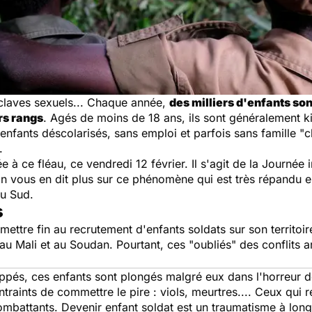
claves sexuels... Chaque année,
des milliers d'enfants son
rs rangs
. Agés de moins de 18 ans, ils sont généralement k
enfants déscolarisés, sans emploi et parfois sans famille "
c
é.
 ce fléau, ce vendredi 12 février. Il s'agit de la Journée in
 on vous en dit plus sur ce phénomène qui est très répandu
du Sud.
s
 mettre fin au recrutement d'enfants soldats sur son territoi
 au Mali et au Soudan. Pourtant, ces "
oubliés
" des conflits
ppés, ces enfants sont plongés malgré eux dans l'horreur 
ontraints de commettre le pire : viols, meurtres.... Ceux qui 
ombattants. Devenir enfant soldat est un traumatisme à lon