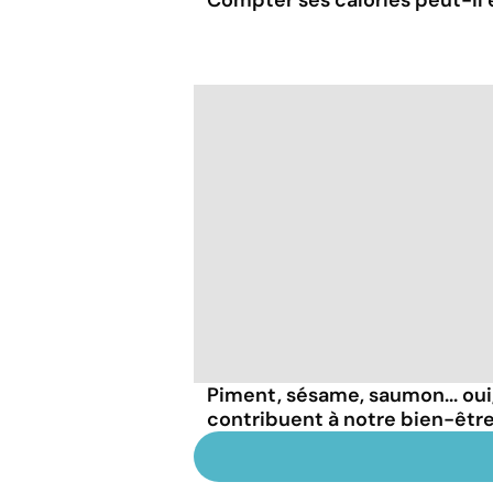
Compter ses calories peut-il 
Piment, sésame, saumon... oui
contribuent à notre bien-être