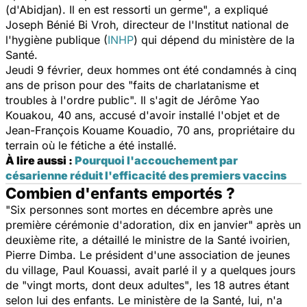
(d'Abidjan). Il en est ressorti un germe"
, a expliqué
Joseph Bénié Bi Vroh, directeur de l'Institut national de
l'hygiène publique (
INHP
) qui dépend du ministère de la
Santé.
Jeudi 9 février, deux hommes ont été condamnés à cinq
ans de prison pour des
"faits de charlatanisme et
troubles à l'ordre public".
Il s'agit de
Jérôme Yao
Kouakou, 40 ans, accusé d'avoir installé l'objet et de
Jean-François Kouame Kouadio, 70 ans, propriétaire du
terrain où le fétiche a été installé.
À lire aussi :
Pourquoi l'accouchement par
césarienne réduit l'efficacité des premiers vaccins
Combien d'enfants emportés ?
"Six personnes sont mortes en décembre après une
première cérémonie d'adoration, dix en janvier"
après un
deuxième rite, a détaillé le ministre de la Santé ivoirien,
Pierre Dimba. Le président d'une association de jeunes
du village, Paul Kouassi, avait parlé il y a quelques jours
de
"vingt morts, dont deux adultes"
, les 18 autres étant
selon lui des enfants. Le ministère de la Santé, lui, n'a