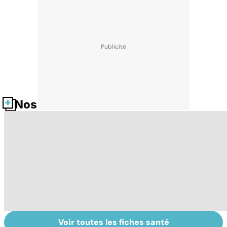
Nos fiches santé
Voir toutes les fiches santé
Tout savoir sur
Inflammation des
L