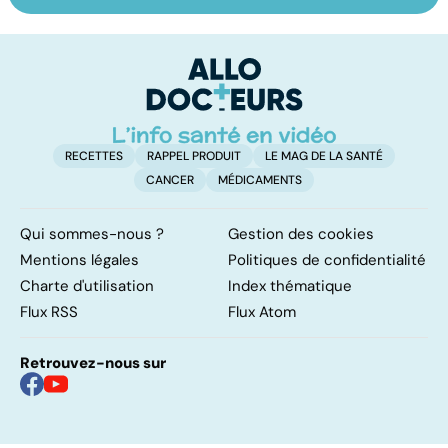
les infections
amygdales : que
p
pulmonaires
faire en cas
d'angine ?
RECETTES
RAPPEL PRODUIT
LE MAG DE LA SANTÉ
CANCER
MÉDICAMENTS
Qui sommes-nous ?
Gestion des cookies
Mentions légales
Politiques de confidentialité
Charte d'utilisation
Index thématique
Flux RSS
Flux Atom
Retrouvez-nous sur