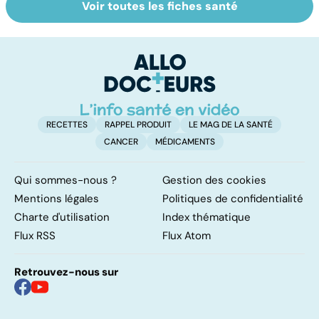
Voir toutes les fiches santé
La tuberculose
Le TDAH, un
A
pulmonaire
trouble de
va
l'attention avec
cé
ou sans
é
hyperactivité
t
RECETTES
RAPPEL PRODUIT
LE MAG DE LA SANTÉ
CANCER
MÉDICAMENTS
Qui sommes-nous ?
Gestion des cookies
Mentions légales
Politiques de confidentialité
Charte d'utilisation
Index thématique
Flux RSS
Flux Atom
Retrouvez-nous sur