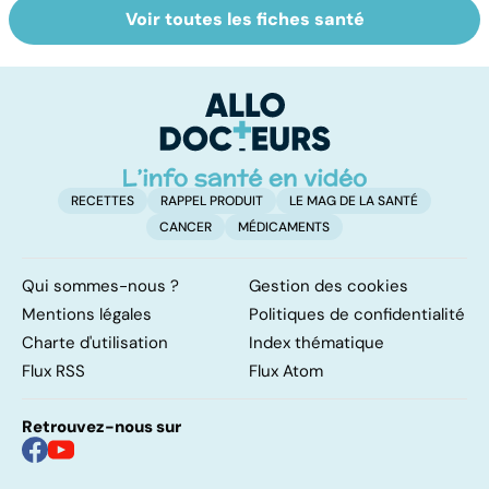
Voir toutes les fiches santé
La tuberculose
Le TDAH, un
A
pulmonaire
trouble de
va
l'attention avec
cé
ou sans
é
hyperactivité
t
RECETTES
RAPPEL PRODUIT
LE MAG DE LA SANTÉ
CANCER
MÉDICAMENTS
Qui sommes-nous ?
Gestion des cookies
Mentions légales
Politiques de confidentialité
Charte d'utilisation
Index thématique
Flux RSS
Flux Atom
Retrouvez-nous sur