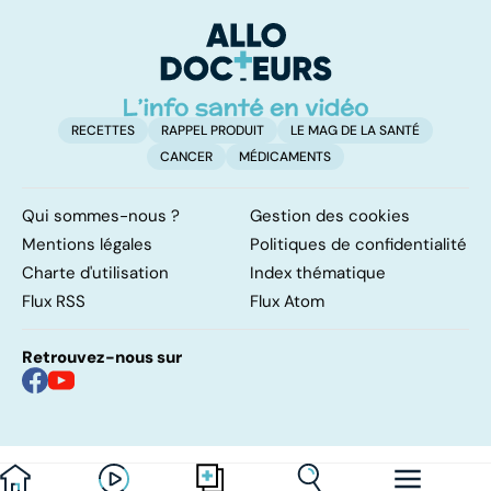
vraiment pour
bébé trinque
c'
arrêter de fumer
su
!
RECETTES
RAPPEL PRODUIT
LE MAG DE LA SANTÉ
CANCER
MÉDICAMENTS
Qui sommes-nous ?
Gestion des cookies
Mentions légales
Politiques de confidentialité
Charte d'utilisation
Index thématique
Flux RSS
Flux Atom
Retrouvez-nous sur