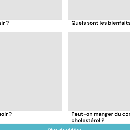
ir ?
Quels sont les bienfait
oir ?
Peut-on manger du co
cholestérol ?