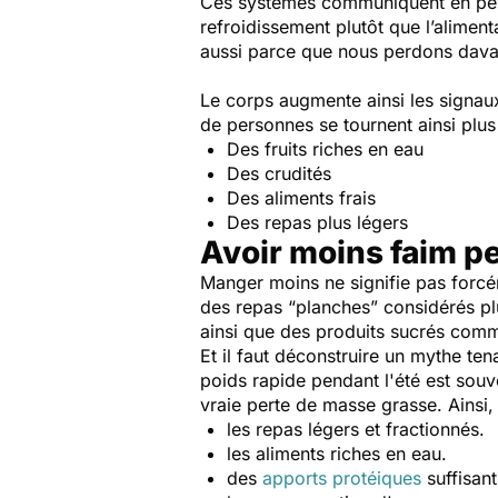
Ces systèmes communiquent en perma
refroidissement plutôt que l’aliment
aussi parce que nous perdons davan
Le corps augmente ainsi les signau
de personnes se tournent ainsi plu
Des fruits riches en eau
Des crudités
Des aliments frais
Des repas plus légers
Avoir moins faim pe
Manger moins ne signifie pas forcém
des repas “planches” considérés pl
ainsi que des produits sucrés com
Et il faut déconstruire un mythe te
poids rapide pendant l'été est souve
vraie perte de masse grasse. Ainsi, e
les repas légers et fractionnés.
les aliments riches en eau.
des
apports protéiques
suffisant