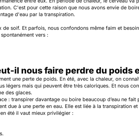
nence entre eux. En période de chaleur, le cerveau va prio
ation. C'est pour cette raison que nous avons envie de boire
tage d'eau par la transpiration.
x de soif. Et parfois, nous confondons même faim et besoin
s spontanément vers :
ut-il nous faire perdre du poids e
ent une perte de poids. En été, avec la chaleur, on connaît
us légers mais qui peuvent être très caloriques. Et nous 
me des glaces.
nace : transpirer davantage ou boire beaucoup d’eau ne fait p
nt due à une perte en eau. Elle est liée à la transpiration et
n été il vaut mieux privilégier :
s.