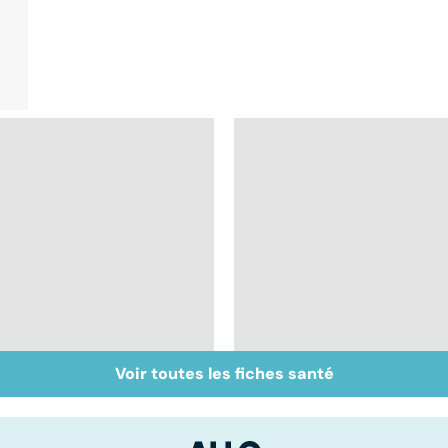
Voir toutes les fiches santé
Le paludisme, un
Syndrome de
fléau planétaire
l'intestin irritable : un
trouble encore mal