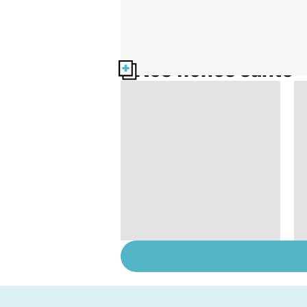
Nos fiches santé
La tuberculose
pulmonaire