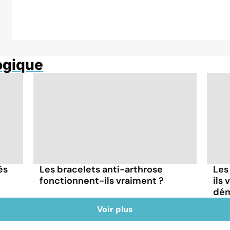
ogique
és
Les bracelets anti-arthrose
Les
fonctionnent-ils vraiment ?
ils
dém
Voir plus