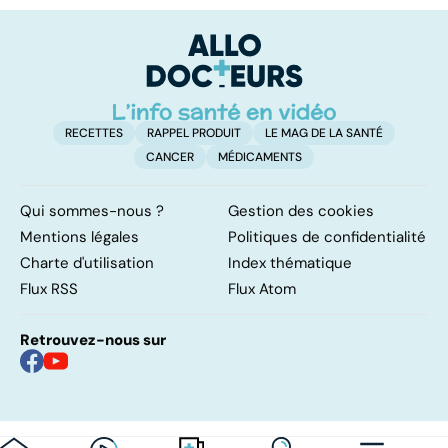
pulmonaires
faire en cas
qu
d'angine ?
su
in
RECETTES
RAPPEL PRODUIT
LE MAG DE LA SANTÉ
CANCER
MÉDICAMENTS
Qui sommes-nous ?
Gestion des cookies
Mentions légales
Politiques de confidentialité
Charte d'utilisation
Index thématique
Flux RSS
Flux Atom
Retrouvez-nous sur