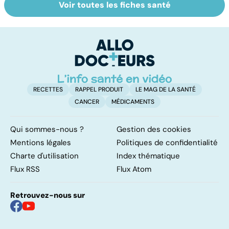
Voir toutes les fiches santé
Narcolepsie : des
Bien dormir,
L
crises de
mais... sans
f
sommeil
médicaments !
involontaires
RECETTES
RAPPEL PRODUIT
LE MAG DE LA SANTÉ
CANCER
MÉDICAMENTS
Qui sommes-nous ?
Gestion des cookies
Mentions légales
Politiques de confidentialité
Charte d'utilisation
Index thématique
Flux RSS
Flux Atom
Retrouvez-nous sur