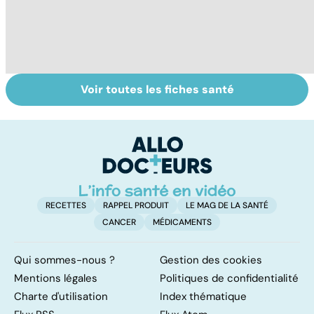
Voir toutes les fiches santé
Tout savoir sur le
Mélanome : le
P
cancer de la
plus redouté des
l
vessie
cancers de la
d
peau
RECETTES
RAPPEL PRODUIT
LE MAG DE LA SANTÉ
CANCER
MÉDICAMENTS
Qui sommes-nous ?
Gestion des cookies
Mentions légales
Politiques de confidentialité
Charte d'utilisation
Index thématique