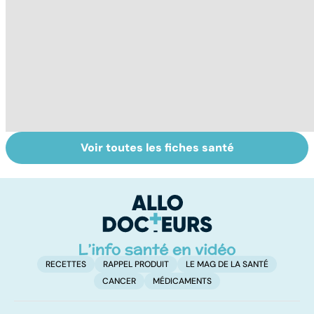
Voir toutes les fiches santé
Légionellose, une
La tuberculose
S
infection
pulmonaire
do
pulmonaire
b
parfois mortelle
su
RECETTES
RAPPEL PRODUIT
LE MAG DE LA SANTÉ
CANCER
MÉDICAMENTS