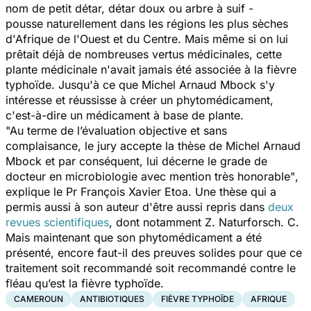
nom de petit détar, détar doux ou arbre à suif -
pousse naturellement dans les régions les plus sèches
d'Afrique de l'Ouest et du Centre. Mais même si on lui
prêtait déjà de nombreuses vertus médicinales, cette
plante médicinale n'avait jamais été associée à la fièvre
typhoïde. Jusqu'à ce que Michel Arnaud Mbock s'y
intéresse et réussisse à créer un phytomédicament,
c'est-à-dire un médicament à base de plante.
"Au terme de l’évaluation objective et sans
complaisance, le jury accepte la thèse de Michel Arnaud
Mbock et par conséquent, lui décerne le grade de
docteur en microbiologie avec mention très honorable"
,
explique le Pr François Xavier Etoa. Une thèse qui a
permis aussi à son auteur d'être aussi repris dans
deux
revues scientifiques
, dont notamment
Z. Naturforsch. C.
Mais maintenant que son phytomédicament a été
présenté, encore faut-il
des preuves solides pour que ce
traitement soit recommandé soit recommandé contre le
fléau qu’est la fièvre typhoïde.
CAMEROUN
ANTIBIOTIQUES
FIÈVRE TYPHOÏDE
AFRIQUE