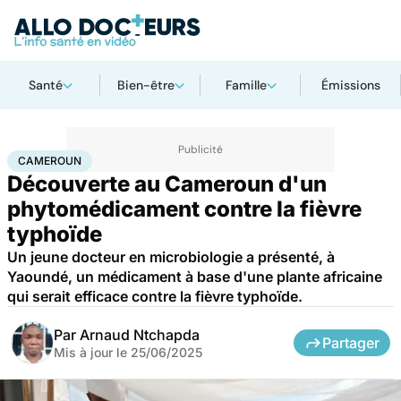
Santé
Bien-être
Famille
Émissions
Accueil
Santé
Médicaments
Cameroun
CAMEROUN
Découverte au Cameroun d'un
phytomédicament contre la fièvre
typhoïde
Un jeune docteur en microbiologie a présenté, à
Yaoundé, un médicament à base d'une plante africaine
qui serait efficace contre la fièvre typhoïde.
Par
Arnaud Ntchapda
Partager
Mis à jour le
25/06/2025