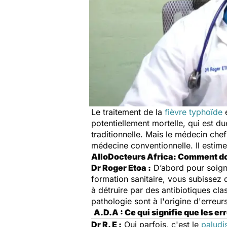
Le traitement de la
fièvre typhoïde
e
potentiellement mortelle, qui est d
traditionnelle. Mais le médecin chef
médecine conventionnelle. Il estim
AlloDocteurs Africa: Comment doi
Dr Roger Etoa :
D’abord pour soigner
formation sanitaire, vous subissez
à détruire par des antibiotiques cla
pathologie sont à l'origine d'erreur
A.D.A : Ce qui signifie que les e
Dr R. E :
Oui parfois, c'est le
palud