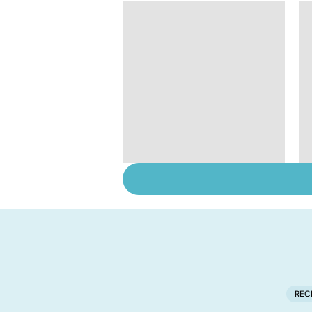
La tuberculose
pulmonaire
REC