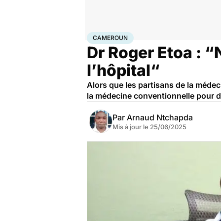
Accueil
Santé
Maladies
Maladies infectieuses
Cam
CAMEROUN
Dr Roger Etoa : “
l’hôpital“
Alors que les partisans de la médec
la médecine conventionnelle pour di
Par
Arnaud Ntchapda
Mis à jour le
25/06/2025