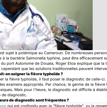
st sujet à polémique au Cameroun. De nombreuses personn
ue à la bactérie Salmonella typhine, peut être efficacement
du port Autonome de Douala, Roger Etoa explique que la ty
e cependant que les solutions traditionnelles peuvent inte
t-on soigner la fièvre typhoïde ?
 la fièvre typhoïde, il faut poser le diagnostic de celle-ci. I
 des examens appropriés. Par chance, le germe de la fièvre 
ssiques. Mais pour l'heure, le diagnostic est difficile à étab
s de diagnostic.
rreurs de diagnostic sont fréquentes ?
isme
qui est confondu avec la "
fièvre typhoïde
", vu la res