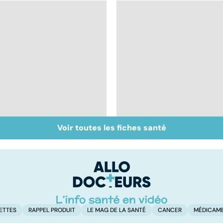
Voir toutes les fiches santé
Tout savoir sur les
Inflammation des
infections
amygdales : que faire
pulmonaires
en cas d'angine ?
ETTES
RAPPEL PRODUIT
LE MAG DE LA SANTÉ
CANCER
MÉDICAM