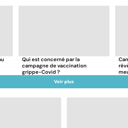
au
Qui est concerné par la
Can
campagne de vaccination
rév
grippe-Covid ?
meu
Voir plus