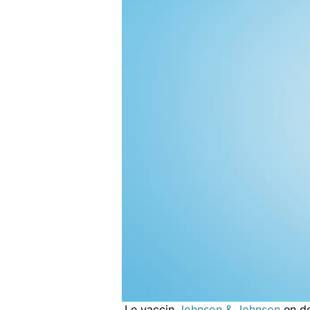
Le vaccin
Johnson & Johnson
en do