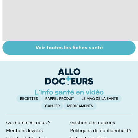
Voir toutes les fiches santé
Tout savoir sur
Inflammation des
Vi
les infections
amygdales : que
oc
pulmonaires
faire en cas
qu
d'angine ?
su
in
RECETTES
RAPPEL PRODUIT
LE MAG DE LA SANTÉ
CANCER
MÉDICAMENTS
Qui sommes-nous ?
Gestion des cookies
Mentions légales
Politiques de confidentialité