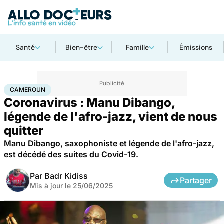
Santé
Bien-être
Famille
Émissions
Accueil
Santé
Maladies
Maladies infectieuses
Cameroun
CAMEROUN
Coronavirus : Manu Dibango,
légende de l'afro-jazz, vient de nous
quitter
Manu Dibango, saxophoniste et légende de l'afro-jazz,
est décédé des suites du Covid-19.
Par
Badr Kidiss
Partager
Mis à jour le
25/06/2025