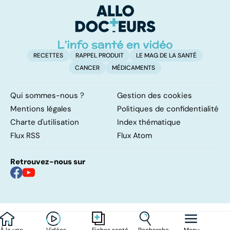
d'angine ?
su
in
RECETTES
RAPPEL PRODUIT
LE MAG DE LA SANTÉ
CANCER
MÉDICAMENTS
Qui sommes-nous ?
Gestion des cookies
Mentions légales
Politiques de confidentialité
Charte d'utilisation
Index thématique
Flux RSS
Flux Atom
Retrouvez-nous sur
À la une
Vidéos
Recherche
Menu