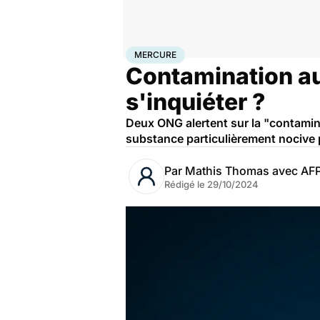
Accueil
Bien-être
Nutrition
Mercure
MERCURE
Contamination au
s'inquiéter ?
Deux ONG alertent sur la "contamin
substance particulièrement nocive 
Par
Mathis Thomas avec AF
Rédigé le
29/10/2024