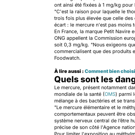
ont ainsi été fixées à 1 mg/kg pour 
"
C'est la raison pour laquelle le t
trois fois plus élevée que celle de
écart : le mercure n'est pas moins t
En France, la marque Petit Navire e
ONG appellent la Commission europée
soit 0,3 mg/kg. "
Nous exigeons que 
commercialisent que des produits e
Foodwatch.
À lire aussi :
Comment bien choisi
Quels sont les dan
Le mercure, présent notamment dans
mondiale de la santé (
OMS
) parmi 
mélange à des bactéries et se tran
"
Le mercure élémentaire et le méthy
comportementaux peuvent être obs
système nerveux central de l’être 
précise de son côté l'Agence nationa
Pour limiter l'exposition au méthyl