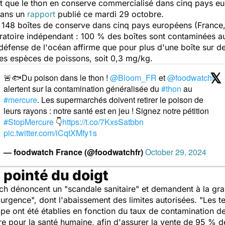
que le thon en conserve commercialisé dans cinq pays eur
dans un
rapport
publié ce mardi 29 octobre.
 148 boîtes de conserve dans cinq pays européens (France,
laboratoire indépendant : 100 % des boîtes sont contaminées 
défense de l'océan affirme que pour plus d'une boîte sur d
tres espèces de poissons, soit 0,3 mg/kg.
🚨🐟Du poison dans le thon !
@Bloom_FR
et
@foodwatchfr
alertent sur la contamination généralisée du
#thon
au
#mercure
. Les supermarchés doivent retirer le poison de
leurs rayons : notre santé est en jeu ! Signez notre pétition
#StopMercure
👇
https://t.co/7KxsSatbbn
pic.twitter.com/iCqtXMfy1s
— foodwatch France (@foodwatchfr)
October 29, 2024
e pointé du doigt
ch dénoncent un "
scandale sanitaire
" et demandent à la gra
'urgence
", dont l'abaissement des limites autorisées. "
Les t
pe ont été établies en fonction du taux de contamination d
e pour la santé humaine, afin d'assurer la vente de 95 % d