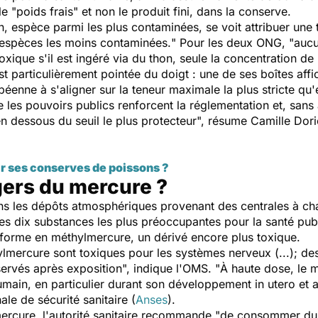
le "
poids frais
" et non le produit fini, dans la conserve.
hon, espèce parmi les plus contaminées, se voit attribuer u
s espèces les moins contaminées.
" Pour les deux ONG, "
aucu
oxique s'il est ingéré via du thon, seule la concentration d
st particulièrement pointée du doigt : une de ses boîtes af
nne à s'aligner sur la teneur maximale la plus stricte qu'e
les pouvoirs publics renforcent la réglementation et, sans a
n dessous du seuil le plus protecteur
", résume Camille Dor
r ses conserves de poissons ?
gers du mercure ?
 les dépôts atmosphériques provenant des centrales à char
les dix substances les plus préoccupantes pour la santé pub
sforme en méthylmercure, un dérivé encore plus toxique.
lmercure sont toxiques pour les systèmes nerveux (...); de
ervés après exposition
", indique l'OMS. "
À haute dose, le 
humain, en particulier durant son développement
in utero
et a
le de sécurité sanitaire (
Anses
).
mercure, l'autorité sanitaire recommande "
de consommer du 