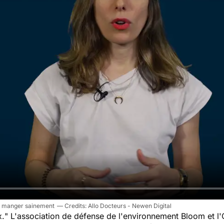
our manger sainement
Allo Docteurs - Newen Digital
x.
" L'association de défense de l'environnement Bloom et 