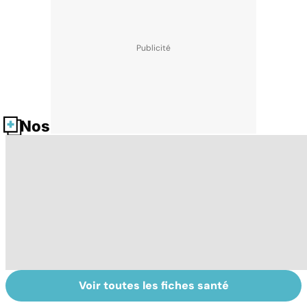
Nos fiches santé
Voir toutes les fiches santé
Tout savoir sur le
Prurit,
G
vitiligo
démangeaisons :
: 