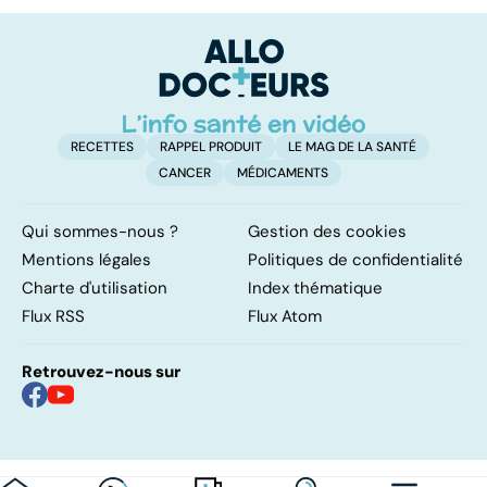
au secours, j'ai la
p
peau qui gratte !
RECETTES
RAPPEL PRODUIT
LE MAG DE LA SANTÉ
CANCER
MÉDICAMENTS
Qui sommes-nous ?
Gestion des cookies
Mentions légales
Politiques de confidentialité
Charte d'utilisation
Index thématique
Flux RSS
Flux Atom
Retrouvez-nous sur