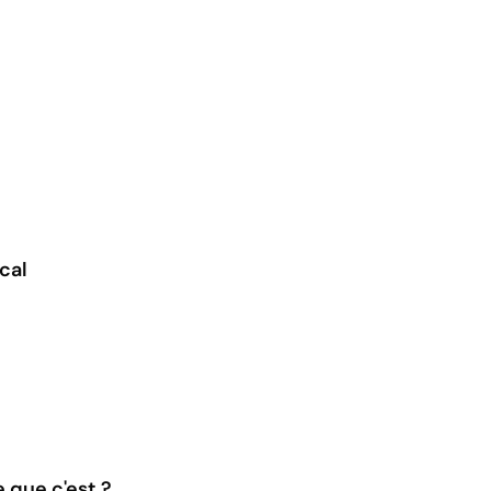
cal
e que c'est ?