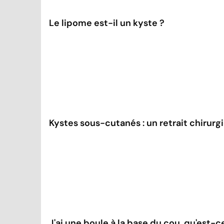
Le lipome est-il un kyste ?
Kystes sous-cutanés : un retrait chirurgi
J'ai une boule à la base du cou, qu'est-c