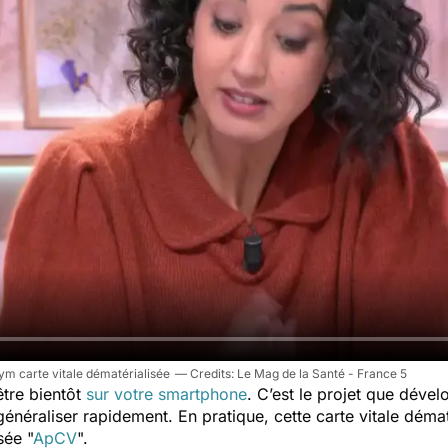
m carte vitale dématérialisée
Le Mag de la Santé - France 5
être bientôt
sur votre smartphone
. C’est le projet que déve
généraliser rapidement. En pratique, cette carte vitale démat
sée "
ApCV
".