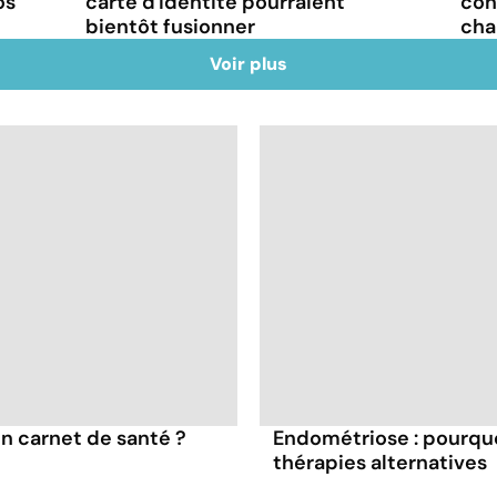
os
carte d'identité pourraient
cons
bientôt fusionner
cha
Voir plus
n carnet de santé ?
Endométriose : pourquo
thérapies alternatives