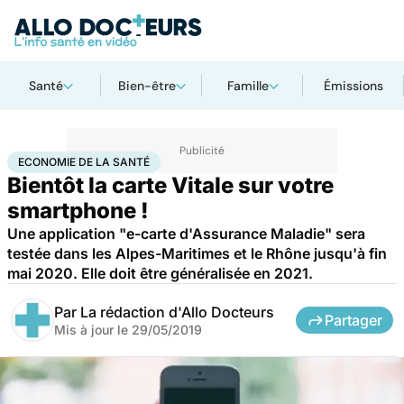
Santé
Bien-être
Famille
Émissions
Accueil
Santé
Société
Économie
Economie de la santé
ECONOMIE DE LA SANTÉ
Bientôt la carte Vitale sur votre
smartphone !
Une application "e-carte d'Assurance Maladie" sera
testée dans les Alpes-Maritimes et le Rhône jusqu'à fin
mai 2020. Elle doit être généralisée en 2021.
Par
La rédaction d'Allo Docteurs
Partager
Mis à jour le
29/05/2019