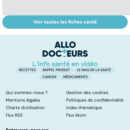
Voir toutes les fiches santé
Laboratoires,
Tout savoir sur
I
bienfaiteurs ou
les infections
a
manipulateurs ?
pulmonaires
fa
d'
RECETTES
RAPPEL PRODUIT
LE MAG DE LA SANTÉ
CANCER
MÉDICAMENTS
Qui sommes-nous ?
Gestion des cookies
Mentions légales
Politiques de confidentialité
Charte d'utilisation
Index thématique
Flux RSS
Flux Atom