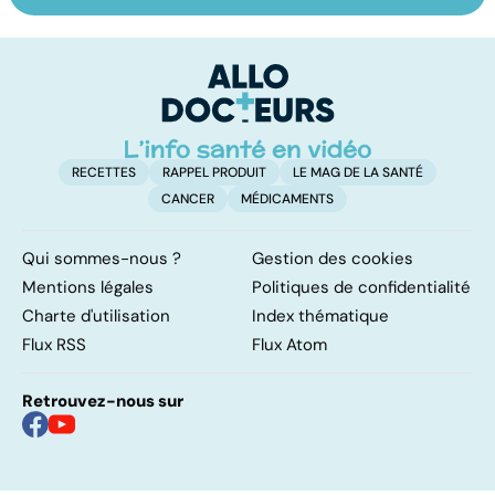
pulmonaire
colorectal :
le
l'importance du
p
dépistage
RECETTES
RAPPEL PRODUIT
LE MAG DE LA SANTÉ
CANCER
MÉDICAMENTS
Qui sommes-nous ?
Gestion des cookies
Mentions légales
Politiques de confidentialité
Charte d'utilisation
Index thématique
Flux RSS
Flux Atom
Retrouvez-nous sur