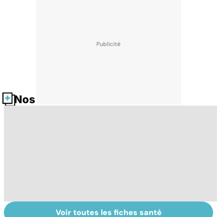
Nos fiches santé
Voir toutes les fiches santé
La tuberculose
Cancer
To