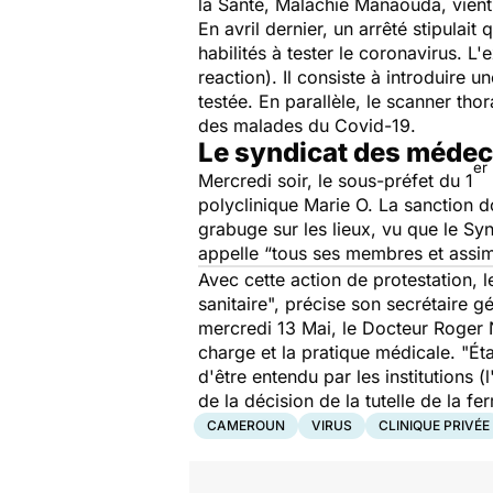
la Santé, Malachie Manaouda, vient
En avril dernier, un arrêté stipulai
habilités à tester le coronavirus. L
reaction). Il consiste à introduire
testée. En parallèle, le scanner th
des malades du Covid-19.
Le syndicat des médec
er
Mercredi soir, le sous-préfet du 1
polyclinique Marie O. La sanction do
grabuge sur les lieux, vu que le S
appelle
“tous ses membres et assim
Avec cette action de protestation,
sanitaire",
précise son secrétaire g
mercredi 13 Mai, le Docteur Roger N
charge et la pratique médicale.
"Ét
d'être entendu par les institutions
de la décision de la tutelle de la fe
CAMEROUN
VIRUS
CLINIQUE PRIVÉE