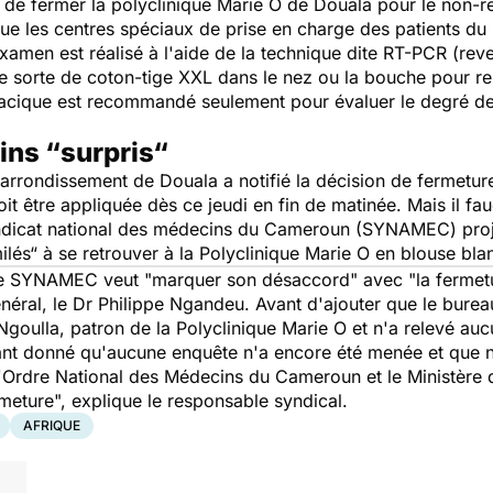
 de fermer la polyclinique Marie O de Douala pour le non-
t que les centres spéciaux de prise en charge des patients du
'examen est réalisé à l'aide de la technique dite RT-PCR (re
 une sorte de coton-tige XXL dans le nez ou la bouche pour re
oracique est recommandé seulement pour évaluer le degré de 
ins “surpris“
arrondissement de Douala a notifié la décision de fermetur
it être appliquée dès ce jeudi en fin de matinée. Mais il fa
yndicat national des médecins du Cameroun (SYNAMEC) projet
ilés“
à se retrouver à la Polyclinique Marie O en blouse bl
 le SYNAMEC veut "
marquer son désaccord" avec "la fermetur
énéral, le Dr Philippe Ngandeu. Avant d'ajouter que le bur
goulla, patron de la Polyclinique Marie O et n'a relevé aucu
ant donné qu'aucune enquête n'a encore été menée et que n
 (l'Ordre National des Médecins du Cameroun et le Ministère
rmeture",
explique le responsable syndical.
AFRIQUE