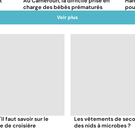
t
Au Cameroun, la difficile prise en
Han
charge des bébés prématurés
pou
Voir plus
il faut savoir sur le
Les vêtements de seco
re de croisière
des nids à microbes ?