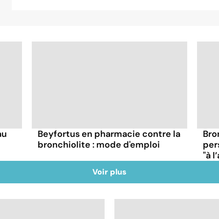
au
Beyfortus en pharmacie contre la
Bron
bronchiolite : mode d'emploi
per
"à 
Voir plus