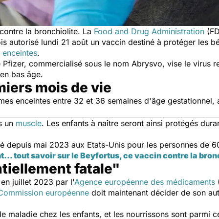
contre la bronchiolite. La
Food and Drug Administration
(FD
s autorisé lundi 21 août un vaccin destiné à protéger les b
enceintes
.
fizer, commercialisé sous le nom Abrysvo, vise le virus res
 en bas âge.
miers mois de vie
mmes enceintes entre 32 et 36 semaines d'âge gestationnel, 
ns un
muscle
. Les enfants à naître seront ainsi protégés dura
é depuis mai 2023 aux Etats-Unis pour les personnes de 6
 tout savoir sur le Beyfortus, ce vaccin contre la bron
tiellement fatale"
en juillet 2023 par l'
Agence européenne des médicaments
(
Commission européenne
doit maintenant décider de son aut
maladie chez les enfants, et les nourrissons sont parmi ce