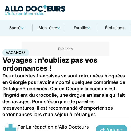
Santé
Bien-être
Famille
Émissions
Accueil
Santé
Maladies
Maladies infectieuses
Vacances
VACANCES
Voyages : n'oubliez pas vos
ordonnances !
Deux touristes françaises se sont retrouvées bloquées
en Géorgie pour avoir emporté quelques comprimés de
Dafalgan® codéinés. Car en Géorgie la coédine est
l'ingrédient du crocodile, une drogue artisanale qui fait
des ravages. Pour s'épargner de pareilles
mésaventures, il est recommandé d'emporter ses
ordonnances lors d'un séjour à l'étranger.
Par
La rédaction d'Allo Docteurs
Partager