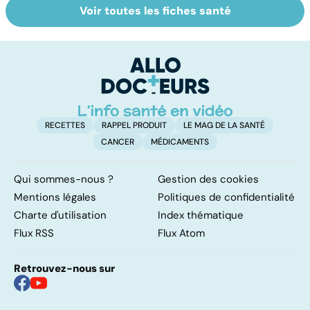
Voir toutes les fiches santé
Le sinus
Tout savoir sur
V
pilonidal, un
les virus
v
kyste douloureux
RECETTES
RAPPEL PRODUIT
LE MAG DE LA SANTÉ
CANCER
MÉDICAMENTS
Qui sommes-nous ?
Gestion des cookies
Mentions légales
Politiques de confidentialité
Charte d'utilisation
Index thématique
Flux RSS
Flux Atom
Retrouvez-nous sur