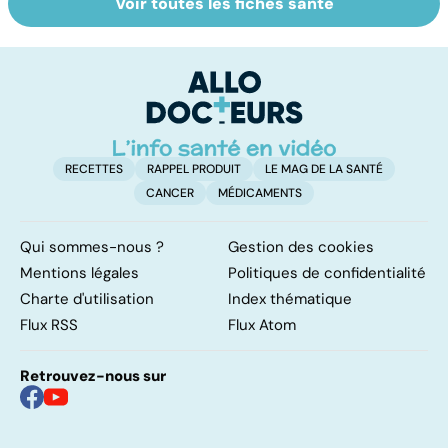
Voir toutes les fiches santé
Grand froid : nos
Perturbateurs
V
conseils
endocriniens :
v
une menace pour
notre santé
RECETTES
RAPPEL PRODUIT
LE MAG DE LA SANTÉ
CANCER
MÉDICAMENTS
Qui sommes-nous ?
Gestion des cookies
Mentions légales
Politiques de confidentialité
Charte d'utilisation
Index thématique
Flux RSS
Flux Atom
Retrouvez-nous sur