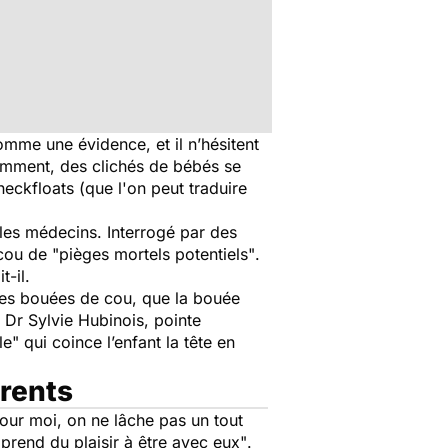
omme une évidence, et il n’hésitent
cemment, des clichés de bébés se
eckfloats
(que l'on peut traduire
 les médecins. Interrogé par des
 cou de
"pièges mortels potentiels"
.
t-il.
 des bouées de cou, que la bouée
e Dr Sylvie Hubinois, pointe
le"
qui coince l’enfant la tête en
arents
our moi, on ne lâche pas un tout
"prend du plaisir à être avec eux"
.