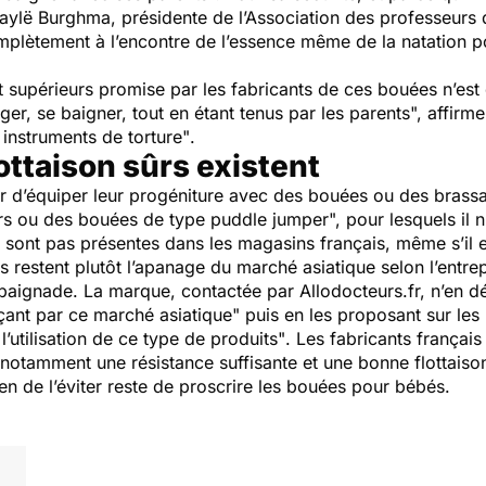
ylë Burghma, présidente de l’Association des professeurs d
mplètement à l’encontre de l’essence même de la natation p
t supérieurs promise par les fabricants de ces bouées n’est q
ager, se baigner, tout en étant tenus par les parents",
affirme
 instruments de torture"
.
ttaison sûrs existent
ter d’équiper leur progéniture avec des bouées ou des bras
eurs ou des bouées de type puddle jumper",
pour lesquels il n
e sont pas présentes dans les magasins français, même s’il 
 restent plutôt l’apanage du marché asiatique selon l’entrep
baignade. La marque, contactée par Allodocteurs.fr, n’en d
nt par ce marché asiatique"
puis en les proposant sur les
l’utilisation de ce type de produits"
. Les fabricants françai
tamment une résistance suffisante et une bonne flottaison.
n de l’éviter reste de proscrire les bouées pour bébés.