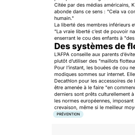
Citée par des médias américains, Ka
abonde dans ce sens :
"Cela va co
humain."
La liberté des membres inférieurs e
"La vraie liberté c’est de pouvoir n
enserrant le cou des enfants à
"des
Des systèmes de flo
L’AFPA conseille aux parents d’évi
plutôt d’utiliser des
"maillots flott
Pour l’instant, les bouées de cou n
modiques sommes sur internet. Elles
Decathlon pour les accessoires de 
être amenée à le faire
"en commença
derniers sont prêts culturellement à 
les normes européennes, imposant no
crevaison, même si le meilleur moye
PRÉVENTION