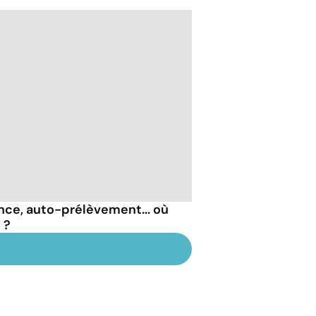
nce, auto-prélèvement... où
 ?