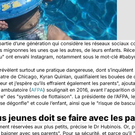
artie d’une génération qui considère les réseaux sociaux c
us mignonnes les unes que les autres, de leurs enfants. Ré
u" ont envahi Instagram, notamment sous le mot-clé
#babyn
révèlent surtout une pratique dangereuse, dont s’inquiètent
atre de Chicago, Kyran Quinlan, qualifiaient les bouées de
r et j’espère qu’ils effraient également les parents",
ajoutai
 ambulatoire (
AFPA
) soulignait en 2016, avant l'apparition
re"
des
"systèmes de flottaison"
. La présidente de l’AFPA, l
 se dégonfle"
et coule l’enfant, ainsi que le
"risque de bascu
s jeunes doit se faire avec les p
ent réservées aux plus petits,
précise le Dr Hubinois.
Or, p
e baigner avec ses parents".
Pour sa sécurité, et parce qu’il