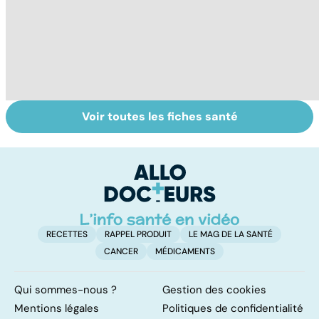
Voir toutes les fiches santé
L'anosmie,
AVC : quand le
A
l'odorat en moins
cerveau fait une
va
attaque
cé
é
t
RECETTES
RAPPEL PRODUIT
LE MAG DE LA SANTÉ
CANCER
MÉDICAMENTS
Qui sommes-nous ?
Gestion des cookies
Mentions légales
Politiques de confidentialité