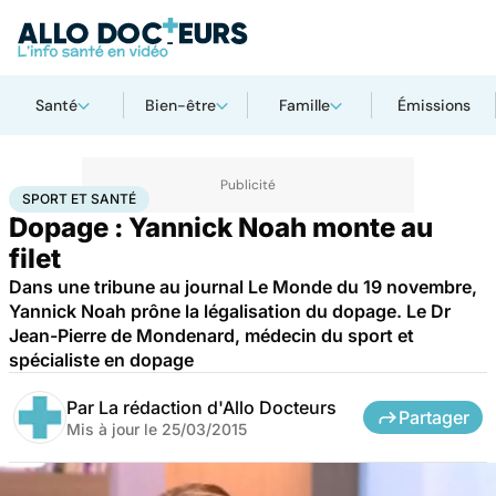
Santé
Bien-être
Famille
Émissions
Accueil
Bien-être
Sport santé
Sport et santé
SPORT ET SANTÉ
Dopage : Yannick Noah monte au
filet
Dans une tribune au journal Le Monde du 19 novembre,
Yannick Noah prône la légalisation du dopage. Le Dr
Jean-Pierre de Mondenard, médecin du sport et
spécialiste en dopage
Par
La rédaction d'Allo Docteurs
Partager
Mis à jour le
25/03/2015