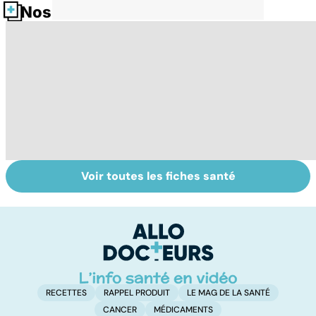
Nos fiches santé
Voir toutes les fiches santé
Comment tenir
Muscler ses
C
ses bonnes
abdos pour
d
résolutions
retrouver un
él
ventre plat
q
fa
RECETTES
RAPPEL PRODUIT
LE MAG DE LA SANTÉ
CANCER
MÉDICAMENTS