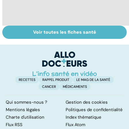
Voir toutes les fiches santé
Comment tenir
Muscler ses
C
ses bonnes
abdos pour
d
résolutions
retrouver un
él
ventre plat
q
fa
RECETTES
RAPPEL PRODUIT
LE MAG DE LA SANTÉ
CANCER
MÉDICAMENTS
Qui sommes-nous ?
Gestion des cookies
Mentions légales
Politiques de confidentialité
Charte d'utilisation
Index thématique
Flux RSS
Flux Atom