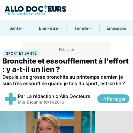
Santé
Bien-être
Famille
Émissions
Accueil
Bien-être
Sport santé
Sport et santé
SPORT ET SANTÉ
Bronchite et essoufflement à l'effort
: y a-t-il un lien ?
Depuis une grosse bronchite au printemps dernier, je
suis très essoufflée quand je fais du sport, est-ce lié ?
Par
La rédaction d'Allo Docteurs
Partager
Mis à jour le
10/11/2016