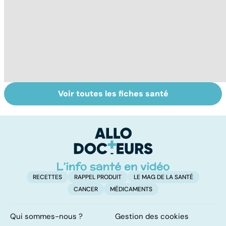
Voir toutes les fiches santé
Tout savoir sur
Comment tenir
Po
les infections
ses bonnes
s
pulmonaires
résolutions
p
RECETTES
RAPPEL PRODUIT
LE MAG DE LA SANTÉ
CANCER
MÉDICAMENTS
Qui sommes-nous ?
Gestion des cookies