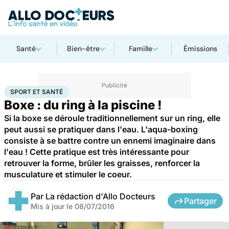
Santé
Bien-être
Famille
Émissions
Accueil
Bien-être
Sport santé
Sport et santé
SPORT ET SANTÉ
Boxe : du ring à la piscine !
Si la boxe se déroule traditionnellement sur un ring, elle
peut aussi se pratiquer dans l'eau. L'aqua-boxing
consiste à se battre contre un ennemi imaginaire dans
l'eau ! Cette pratique est très intéressante pour
retrouver la forme, brûler les graisses, renforcer la
musculature et stimuler le coeur.
Par
La rédaction d'Allo Docteurs
Partager
Mis à jour le
08/07/2016