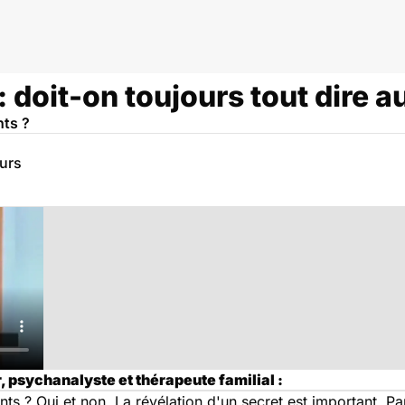
: doit-on toujours tout dire a
nts ?
eurs
 psychanalyste et thérapeute familial :
nts ? Oui et non. La révélation d'un secret est important. Pa