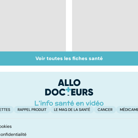
Voir toutes les fiches santé
Violences sexuelles :
Accident vasculaire
comment s'en
cérébral : l'enfant
remettre ?
également touché
ETTES
RAPPEL PRODUIT
LE MAG DE LA SANTÉ
CANCER
MÉDICAM
ookies
onfidentialité