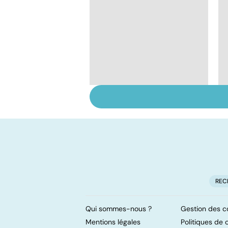
Le TDAH, un trouble
de l'attention avec
ou sans hyperactivité
REC
Qui sommes-nous ?
Gestion des c
Mentions légales
Politiques de c