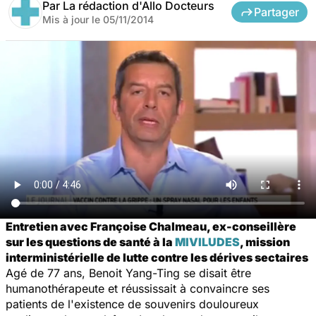
Par
La rédaction d'Allo Docteurs
Partager
Mis à jour le
05/11/2014
Entretien avec Françoise Chalmeau, ex-conseillère
sur les questions de santé à la
MIVILUDES
, mission
interministérielle de lutte contre les dérives sectaires
Agé de 77 ans, Benoit Yang-Ting se disait être
humanothérapeute et réussissait à convaincre ses
patients de l'existence de souvenirs douloureux