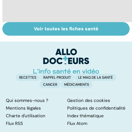
Voir toutes les fiches santé
Post-partum : un
Les Français
Au
bouleversement
accros aux
d
après la
psychotropes ?
s
naissance
RECETTES
RAPPEL PRODUIT
LE MAG DE LA SANTÉ
CANCER
MÉDICAMENTS
Qui sommes-nous ?
Gestion des cookies
Mentions légales
Politiques de confidentialité
Charte d'utilisation
Index thématique
Flux RSS
Flux Atom