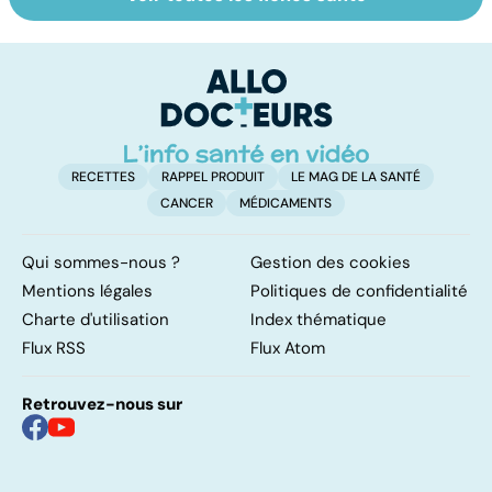
Alimentation :
Pesticides :
To
nos assiettes
retour au bio ?
le
sont-elles
p
toxiques ?
RECETTES
RAPPEL PRODUIT
LE MAG DE LA SANTÉ
CANCER
MÉDICAMENTS
Qui sommes-nous ?
Gestion des cookies
Mentions légales
Politiques de confidentialité
Charte d'utilisation
Index thématique
Flux RSS
Flux Atom
Retrouvez-nous sur