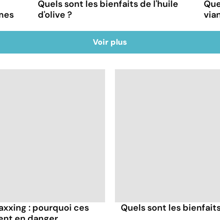
Quels sont les bienfaits de l'huile
Quel
mes
d'olive ?
via
Voir plus
axxing : pourquoi ces
Quels sont les bienfaits
ent en danger