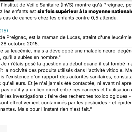
'Institut de Veille Sanitaire (InVS) montre qu'à Preignac, pe
z les enfants est
six fois supérieur à la moyenne national
ois cas de cancers chez les enfants contre 0,5 attendu.
015)
e Preignac, est la maman de Lucas, atteint d'une leucémie lo
le 28 octobre 2015.
de sa leucémie, mais a développé une maladie neuro-dégénér
 qu'il a subies en nombre."
Je m’étais posé la question au début quand il est tombé ma
 la nocivité des produits utilisés dans l'activité viticole. M
s l'existence d'un rapport des autorités sanitaires, constatan
qu'ailleurs. Et je n'ai jamais été contactée, ni avant ni apr
pas qu'il y a un lien direct entre ces cancers et l'utilisation 
r les investigations : faire des recherches toxicologiques -
 sont effectivement contaminés par les pesticides - et épid
ntes. Mais pour l'instant rien n'est fait."