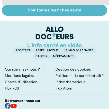
Voir toutes les fiches santé
Grand froid : nos
Perturbateurs
Po
conseils
endocriniens :
le
une menace pour
de
notre santé
RECETTES
RAPPEL PRODUIT
LE MAG DE LA SANTÉ
CANCER
MÉDICAMENTS
Qui sommes-nous ?
Gestion des cookies
Mentions légales
Politiques de confidentialité
Charte d'utilisation
Index thématique
Flux RSS
Flux Atom
Retrouvez-nous sur