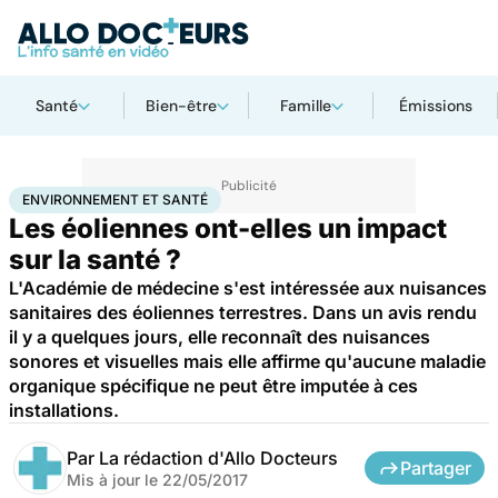
Santé
Bien-être
Famille
Émissions
Accueil
Bien-être
Environnement et santé
ENVIRONNEMENT ET SANTÉ
Les éoliennes ont-elles un impact
sur la santé ?
L'Académie de médecine s'est intéressée aux nuisances
sanitaires des éoliennes terrestres. Dans un avis rendu
il y a quelques jours, elle reconnaît des nuisances
sonores et visuelles mais elle affirme qu'aucune maladie
organique spécifique ne peut être imputée à ces
installations.
Par
La rédaction d'Allo Docteurs
Partager
Mis à jour le
22/05/2017