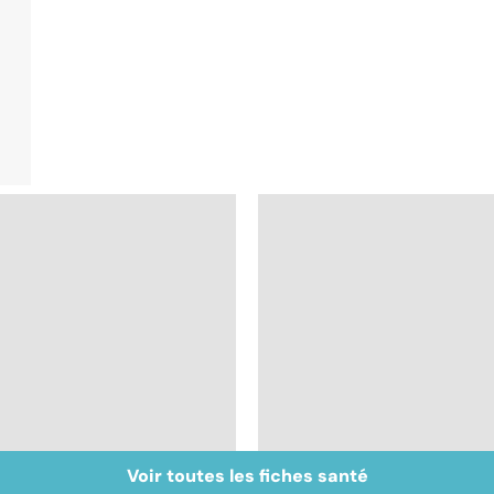
Voir toutes les fiches santé
La déshydratation
La méningite : à