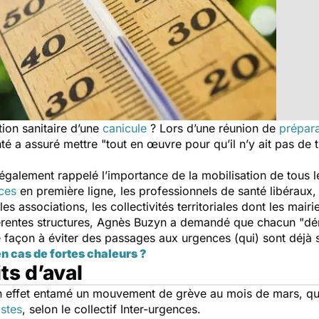
ion sanitaire d’une
canicule
? Lors d’une réunion de
prépara
nté a assuré mettre "
tout en œuvre pour qu’il n’y ait pas de 
 également rappelé l’importance de la mobilisation de tous les
ces
en première ligne, les professionnels de santé libéraux, 
s associations, les collectivités territoriales dont les mair
férentes structures, Agnès Buzyn a demandé que chacun "
dé
e façon à éviter des passages aux urgences (qui) sont déjà 
en cas de fortes chaleurs ?
ts d’aval
n effet entamé un mouvement de grève au mois de mars, qui
istes
, selon le collectif Inter-urgences.