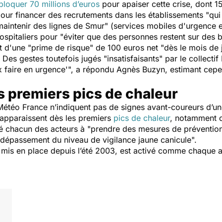
bloquer 70 millions d’euros
pour apaiser cette crise, dont 15
pour financer des recrutements dans les établissements "
qui
maintenir des lignes de Smur
" (services mobiles d'urgence e
ospitaliers pour "
éviter que des personnes restent sur des 
t d'une "
prime de risque
" de 100 euros net "
dès le mois de j
Des gestes toutefois jugés "
insatisfaisants
" par le collectif
ux faire en urgence'
", a répondu Agnès Buzyn, estimant cep
s premiers pics de chaleur
étéo France n’indiquent pas de signes avant-coureurs d’une
 apparaissent dès les premiers
pics de chaleur
, notamment c
é chacun des acteurs à "
prendre des mesures de prévention
 dépassement du niveau de vigilance jaune canicule
".
e, mis en place depuis l’été 2003, est activé comme chaque a