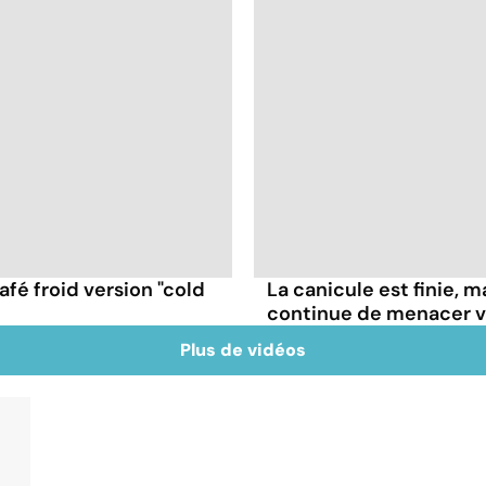
fé froid version "cold
La canicule est finie, m
continue de menacer v
Plus de vidéos