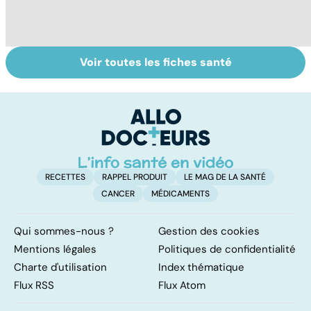
Voir toutes les fiches santé
Centenaires, des
Personnes
Q
exemples de
âgées : faire face
le
longévité
à la perte
d'autonomie
RECETTES
RAPPEL PRODUIT
LE MAG DE LA SANTÉ
CANCER
MÉDICAMENTS
Qui sommes-nous ?
Gestion des cookies
Mentions légales
Politiques de confidentialité
Charte d'utilisation
Index thématique
Flux RSS
Flux Atom