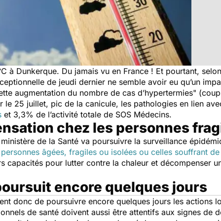
,1°C à Dunkerque. Du jamais vu en France ! Et pourtant, selo
eptionnelle de jeudi dernier ne semble avoir eu qu’un impact
ette augmentation du nombre de cas d’hypertermies
" (coup
e 25 juillet, pic de la canicule, les pathologies en lien av
s
et 3,3% de l’activité totale de SOS Médecins.
sation chez les personnes frag
ministère de la Santé va poursuivre la surveillance épidémi
s
personnes âgées, fragiles ou isolées ou celles souffrant d
s capacités pour lutter contre la chaleur et décompenser u
poursuit encore quelques jours
ent donc de poursuivre encore quelques jours les actions l
onnels de santé doivent aussi être attentifs aux signes de 