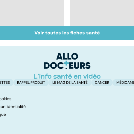
Voir toutes les fiches santé
Perturbateurs
Pollution : quand le
endocriniens : une
danger vient de
menace pour notre
l'intérieur
santé
ETTES
RAPPEL PRODUIT
LE MAG DE LA SANTÉ
CANCER
MÉDICAM
ookies
onfidentialité
que