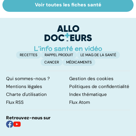
Voir toutes les fiches santé
La
Tout savoir sur
I
déshydratation
les infections
a
des personnes
pulmonaires
fa
âgées
d'
RECETTES
RAPPEL PRODUIT
LE MAG DE LA SANTÉ
CANCER
MÉDICAMENTS
Qui sommes-nous ?
Gestion des cookies
Mentions légales
Politiques de confidentialité
Charte d'utilisation
Index thématique
Flux RSS
Flux Atom
Retrouvez-nous sur