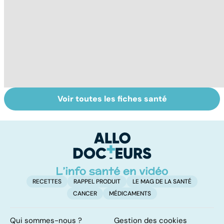
Voir toutes les fiches santé
La
Tout savoir sur
I
déshydratation
les infections
a
des personnes
pulmonaires
fa
âgées
d'
RECETTES
RAPPEL PRODUIT
LE MAG DE LA SANTÉ
CANCER
MÉDICAMENTS
Qui sommes-nous ?
Gestion des cookies