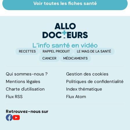
Voir toutes les fiches santé
Suicide : prévenir
Grand froid : nos
P
le passage à
conseils
en
l'acte
u
n
RECETTES
RAPPEL PRODUIT
LE MAG DE LA SANTÉ
CANCER
MÉDICAMENTS
Qui sommes-nous ?
Gestion des cookies
Mentions légales
Politiques de confidentialité
Charte d'utilisation
Index thématique
Flux RSS
Flux Atom
Retrouvez-nous sur